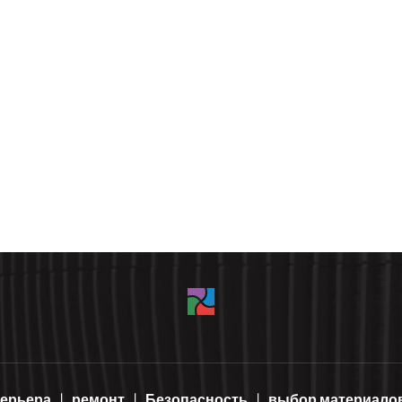
терьера
ремонт
Безопасность
выбор материало