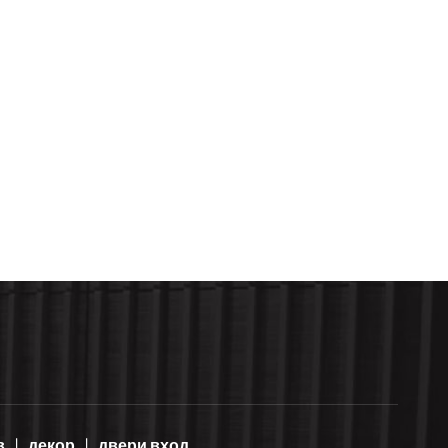
в
декор
двери вход