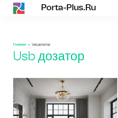
Porta-Plus.ru
porta-plus.ru
Главная
Usb дозатор
Usb дозатор