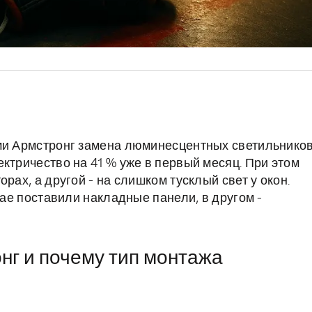
ами Армстронг замена люминесцентных светильнико
ктричество на 41 % уже в первый месяц. При этом
рах, а другой - на слишком тусклый свет у окон.
чае поставили накладные панели, в другом -
нг и почему тип монтажа